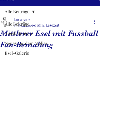
Alle Beiträge
karla15102
Alle Beiträge
8. Dez. 2019
0 Min. Lesezeit
Mittlerer Esel mit Fussball
Ausstellungen
Fan-Bemalung
Neues aus dem Atelier
Esel-Galerie